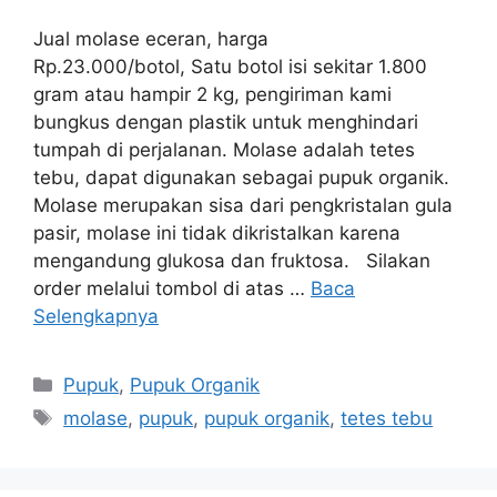
Jual molase eceran, harga
Rp.23.000/botol, Satu botol isi sekitar 1.800
gram atau hampir 2 kg, pengiriman kami
bungkus dengan plastik untuk menghindari
tumpah di perjalanan. Molase adalah tetes
tebu, dapat digunakan sebagai pupuk organik.
Molase merupakan sisa dari pengkristalan gula
pasir, molase ini tidak dikristalkan karena
mengandung glukosa dan fruktosa. Silakan
order melalui tombol di atas …
Baca
Selengkapnya
Kategori
Pupuk
,
Pupuk Organik
Tag
molase
,
pupuk
,
pupuk organik
,
tetes tebu