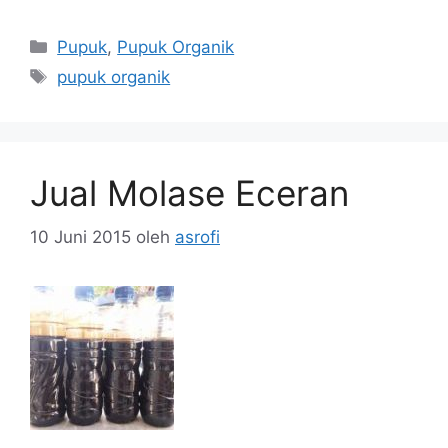
Kategori
Pupuk
,
Pupuk Organik
Tag
pupuk organik
Jual Molase Eceran
10 Juni 2015
oleh
asrofi