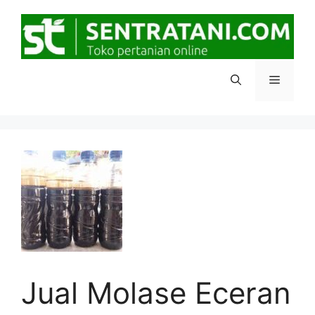
Langsung
ke
isi
Menu
Jual Molase Eceran