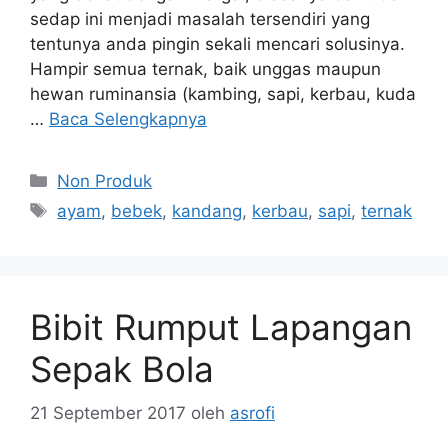
sedap ini menjadi masalah tersendiri yang
tentunya anda pingin sekali mencari solusinya.
Hampir semua ternak, baik unggas maupun
hewan ruminansia (kambing, sapi, kerbau, kuda
…
Baca Selengkapnya
Kategori
Non Produk
Tag
ayam
,
bebek
,
kandang
,
kerbau
,
sapi
,
ternak
Bibit Rumput Lapangan
Sepak Bola
21 September 2017
oleh
asrofi