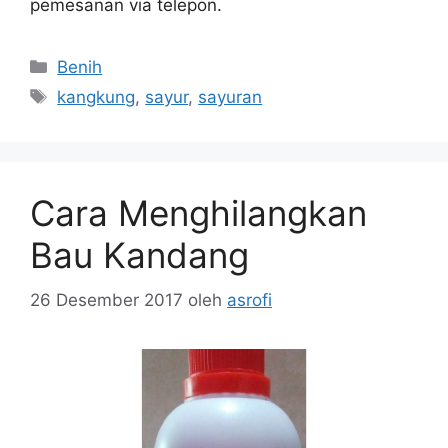
pemesanan via telepon.
Kategori
Benih
Tag
kangkung
,
sayur
,
sayuran
Cara Menghilangkan
Bau Kandang
26 Desember 2017
oleh
asrofi