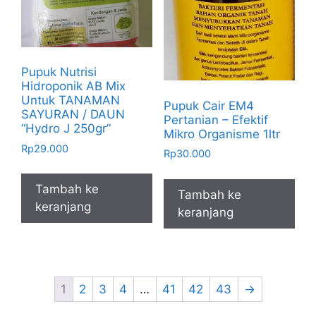
Pupuk Nutrisi
Hidroponik AB Mix
Untuk TANAMAN
Pupuk Cair EM4
SAYURAN / DAUN
Pertanian – Efektif
“Hydro J 250gr”
Mikro Organisme 1ltr
Rp
29.000
Rp
30.000
Tambah ke
Tambah ke
keranjang
keranjang
1
2
3
4
…
41
42
43
→