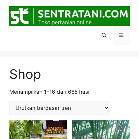
Langsung
ke
isi
Menu
Shop
Diurutkan
Menampilkan 1–16 dari 685 hasil
menurut
popularitas