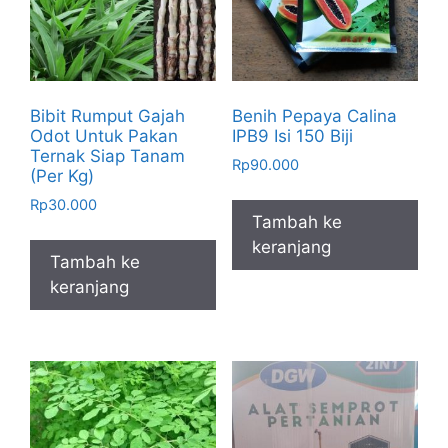
Bibit Rumput Gajah
Benih Pepaya Calina
Odot Untuk Pakan
IPB9 Isi 150 Biji
Ternak Siap Tanam
Rp
90.000
(Per Kg)
Rp
30.000
Tambah ke
keranjang
Tambah ke
keranjang