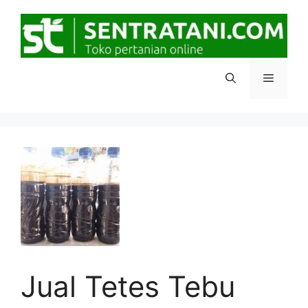
Langsung
ke
isi
Menu
Jual Tetes Tebu