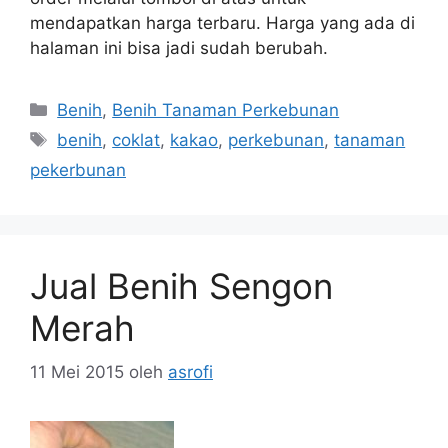
mendapatkan harga terbaru. Harga yang ada di
halaman ini bisa jadi sudah berubah.
Kategori
Benih
,
Benih Tanaman Perkebunan
Tag
benih
,
coklat
,
kakao
,
perkebunan
,
tanaman
pekerbunan
Jual Benih Sengon
Merah
11 Mei 2015
oleh
asrofi