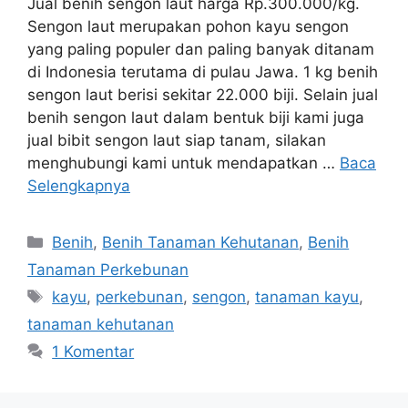
Jual benih sengon laut harga Rp.300.000/kg.
Sengon laut merupakan pohon kayu sengon
yang paling populer dan paling banyak ditanam
di Indonesia terutama di pulau Jawa. 1 kg benih
sengon laut berisi sekitar 22.000 biji. Selain jual
benih sengon laut dalam bentuk biji kami juga
jual bibit sengon laut siap tanam, silakan
menghubungi kami untuk mendapatkan …
Baca
Selengkapnya
Kategori
Benih
,
Benih Tanaman Kehutanan
,
Benih
Tanaman Perkebunan
Tag
kayu
,
perkebunan
,
sengon
,
tanaman kayu
,
tanaman kehutanan
1 Komentar