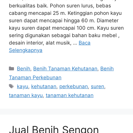
berkualitas baik. Pohon suren lurus, bebas
cabang mencapai 25 m. Ketinggian pohon kayu
suren dapat mencapai hingga 60 m. Diameter
kayu suren dapat mencapai 100 cm. Kayu suren
sering digunakan sebagai bahan baku mebel ,
desain interior, alat musik, …
Baca
Selengkapnya
Kategori
Benih
,
Benih Tanaman Kehutanan
,
Benih
Tanaman Perkebunan
Tag
kayu
,
kehutanan
,
perkebunan
,
suren
,
tanaman kayu
,
tanaman kehutanan
Jual Benih Sengon