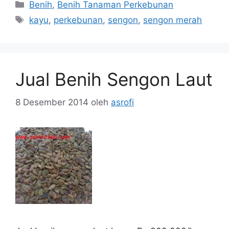
Kategori
Benih
,
Benih Tanaman Perkebunan
Tag
kayu
,
perkebunan
,
sengon
,
sengon merah
Jual Benih Sengon Laut
8 Desember 2014
oleh
asrofi