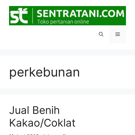
Langsung
ke
isi
Menu
perkebunan
Jual Benih
Kakao/Coklat