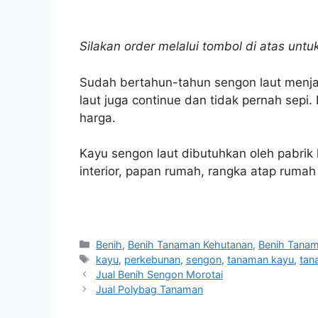
Silakan order melalui tombol di atas unt
Sudah bertahun-tahun sengon laut menj
laut juga continue dan tidak pernah sepi
harga.
Kayu sengon laut dibutuhkan oleh pabrik k
interior, papan rumah, rangka atap rumah 
Kategori
Benih
,
Benih Tanaman Kehutanan
,
Benih Tana
Tag
kayu
,
perkebunan
,
sengon
,
tanaman kayu
,
tan
Jual Benih Sengon Morotai
Jual Polybag Tanaman