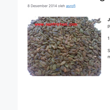
8 Desember 2014
oleh
asrofi
J
p
1
S
m