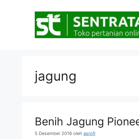
Langsung
ke
isi
jagung
Benih Jagung Pione
5 Desember 2016
oleh
asrofi