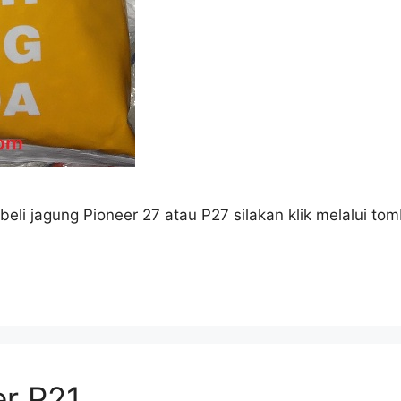
li jagung Pioneer 27 atau P27 silakan klik melalui to
er P21