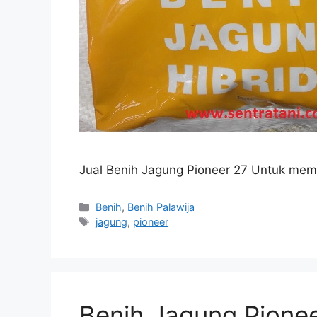
Jual Benih Jagung Pioneer 27 Untuk membe
Kategori
Benih
,
Benih Palawija
Tag
jagung
,
pioneer
Benih Jagung Pione