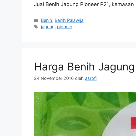
Jual Benih Jagung Pioneer P21, kemasan 1
Kategori
Benih
,
Benih Palawija
Tag
jagung
,
pioneer
Harga Benih Jagung
24 November 2016
oleh
asrofi