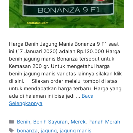
Harga Benih Jagung Manis Bonanza 9 F1 saat
ini (17 Januari 2020) adalah Rp.120.000 Harga
benih jagung manis Bonanza tersebut untuk
Kemasan 200 gr. Untuk mengetahui harga
benih jagung manis varietas lainnya silakan klik
di sini. Silakan order melalui tombol di atas
untuk mendapatkan harga terbaru. Harga yang
ada di halaman ini bisa jadi …
Baca
Selengkapnya
Kategori
Benih
,
Benih Sayuran
,
Merek
,
Panah Merah
Tag
bonanza
,
jagung
,
jagung manis