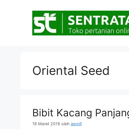
Langsung
ke
isi
Oriental Seed
Bibit Kacang Panjan
18 Maret 2016
oleh
asrofi