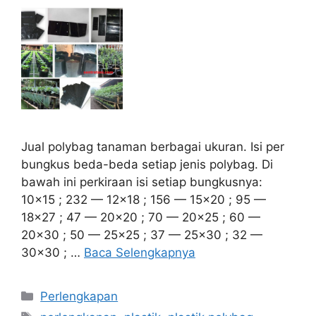
Jual polybag tanaman berbagai ukuran. Isi per
bungkus beda-beda setiap jenis polybag. Di
bawah ini perkiraan isi setiap bungkusnya:
10×15 ; 232 — 12×18 ; 156 — 15×20 ; 95 —
18×27 ; 47 — 20×20 ; 70 — 20×25 ; 60 —
20×30 ; 50 — 25×25 ; 37 — 25×30 ; 32 —
30×30 ; …
Baca Selengkapnya
Kategori
Perlengkapan
Tag