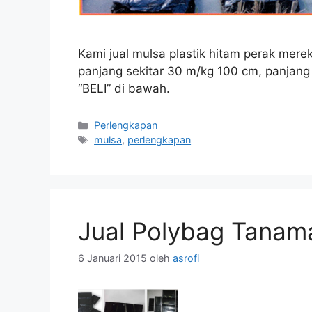
Kami jual mulsa plastik hitam perak mere
panjang sekitar 30 m/kg 100 cm, panjang s
“BELI” di bawah.
Kategori
Perlengkapan
Tag
mulsa
,
perlengkapan
Jual Polybag Tanam
6 Januari 2015
oleh
asrofi