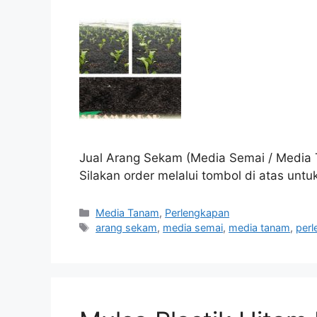
Jual Arang Sekam (Media Semai / Media
Silakan order melalui tombol di atas unt
Kategori
Media Tanam
,
Perlengkapan
Tag
arang sekam
,
media semai
,
media tanam
,
per