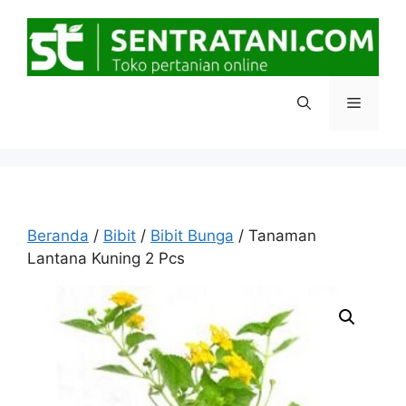
Langsung
ke
isi
Menu
Beranda
/
Bibit
/
Bibit Bunga
/ Tanaman
Lantana Kuning 2 Pcs