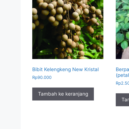
Bibit Kelengkeng New Kristal
Berpa
(petal
Rp
90.000
Rp
2.5
Tambah ke keranjang
Ta