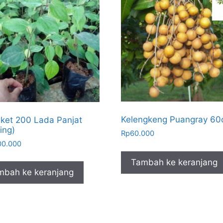
Kelengkeng Puangray 6
ket 200 Lada Panjat
ing)
Rp
60.000
00.000
Tambah ke keranjang
mbah ke keranjang