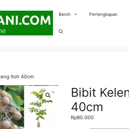
Benih
Perlengkapan
keng Itoh 40cm
Bibit Kele
40cm
Rp
80.000