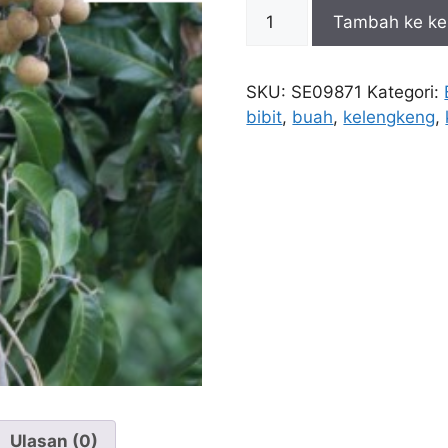
Kuantitas
Tambah ke ke
Bibit
Kelengkeng
Itoh
SKU:
SE09871
Kategori:
40cm
bibit
,
buah
,
kelengkeng
,
Ulasan (0)