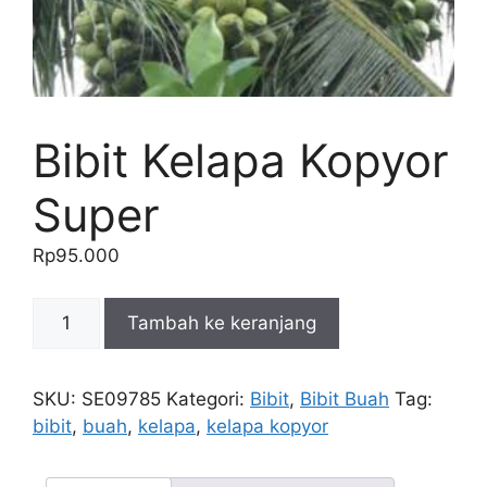
Bibit Kelapa Kopyor
Super
Rp
95.000
Kuantitas
Tambah ke keranjang
Bibit
Kelapa
Kopyor
SKU:
SE09785
Kategori:
Bibit
,
Bibit Buah
Tag:
Super
bibit
,
buah
,
kelapa
,
kelapa kopyor