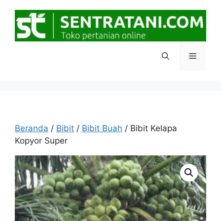
Langsung
ke
isi
Menu
Beranda
/
Bibit
/
Bibit Buah
/ Bibit Kelapa
Kopyor Super