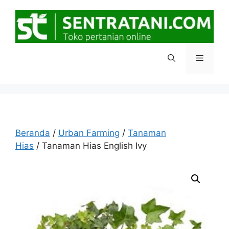
Langsung
ke
isi
Menu
Beranda
/
Urban Farming
/
Tanaman
Hias
/ Tanaman Hias English Ivy