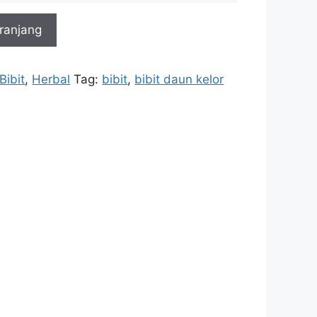
ranjang
Bibit
,
Herbal
Tag:
bibit
,
bibit daun kelor