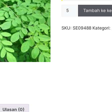
Kuantitas
Tambah ke ke
Bibit
Tanaman
Daun
SKU:
SE09488
Kategori:
Kelor
Ulasan (0)