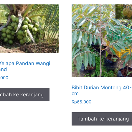
 Kelapa Pandan Wangi
and
.000
Bibit Durian Montong 40
cm
mbah ke keranjang
Rp
65.000
Tambah ke keranjang