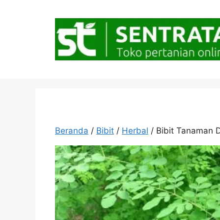
Langsung
ke
isi
Beranda
/
Bibit
/
Herbal
/ Bibit Tanaman 