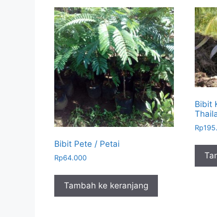
Bibit
Thail
Rp
195
Bibit Pete / Petai
Ta
Rp
64.000
Tambah ke keranjang