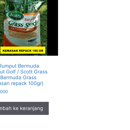
 Rumput Bermuda
t Golf / Scott Grass
 Bermuda Grass
san repack 100gr)
.000
mbah ke keranjang