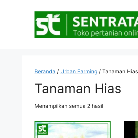
Langsung
ke
isi
Beranda
/
Urban Farming
/ Tanaman Hias
Tanaman Hias
Diurutkan
Menampilkan semua 2 hasil
menurut
popularitas