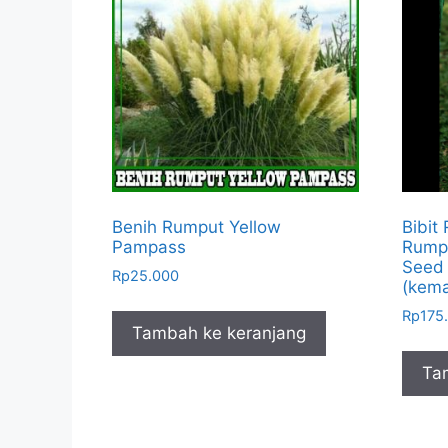
Benih Rumput Yellow
Bibit
Pampass
Rumpu
Seed
Rp
25.000
(kema
Rp
175
Tambah ke keranjang
Ta