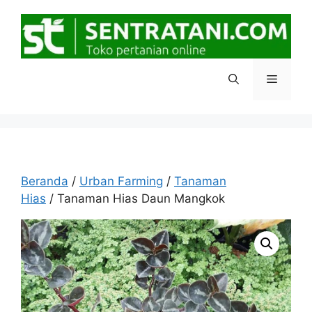
Langsung
ke
isi
Menu
Beranda
/
Urban Farming
/
Tanaman
Hias
/ Tanaman Hias Daun Mangkok