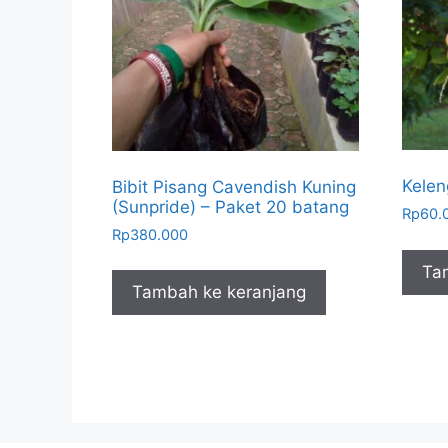
Kele
Bibit Pisang Cavendish Kuning
(Sunpride) – Paket 20 batang
Rp
60.
Rp
380.000
Ta
Tambah ke keranjang