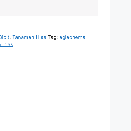
Bibit
,
Tanaman Hias
Tag:
aglaonema
 ihias