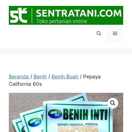
Langsung
ke
isi
Menu
Beranda
/
Benih
/
Benih Buah
/ Pepaya
California 60s