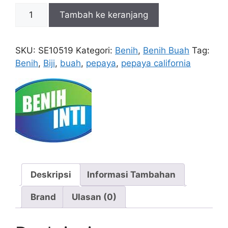
Kuantitas
Tambah ke keranjang
Pepaya
California
60s
SKU:
SE10519
Kategori:
Benih
,
Benih Buah
Tag:
Benih
,
Biji
,
buah
,
pepaya
,
pepaya california
Deskripsi
Informasi Tambahan
Brand
Ulasan (0)