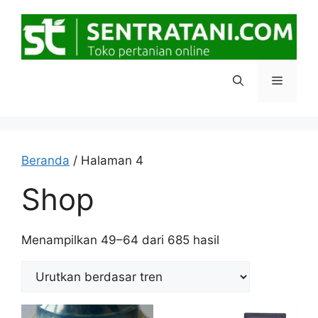
Langsung
ke
isi
Menu
Beranda
/ Halaman 4
Shop
Diurutkan
Menampilkan 49–64 dari 685 hasil
menurut
popularitas