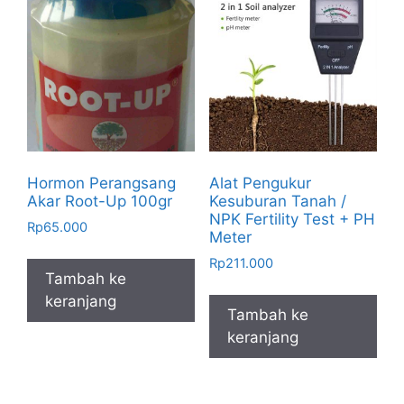
Hormon Perangsang
Alat Pengukur
Akar Root-Up 100gr
Kesuburan Tanah /
NPK Fertility Test + PH
Rp
65.000
Meter
Rp
211.000
Tambah ke
keranjang
Tambah ke
keranjang