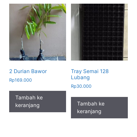
2 Durian Bawor
Tray Semai 128
Lubang
Rp
169.000
Rp
30.000
Tambah ke
Tambah ke
keranjang
keranjang