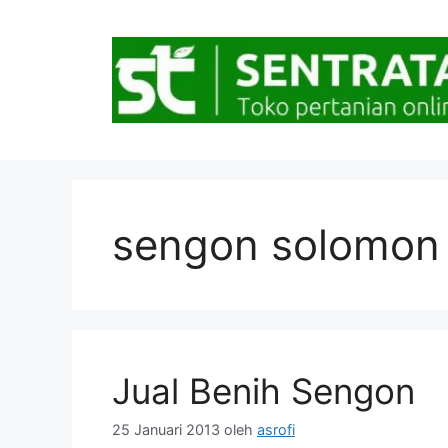
Langsung
ke
isi
sengon solomon
Jual Benih Sengon
25 Januari 2013
oleh
asrofi