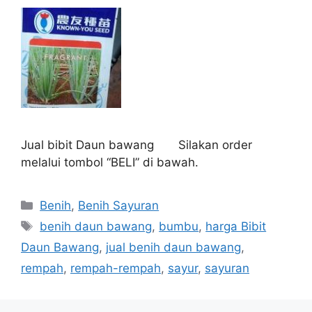
Jual bibit Daun bawang Silakan order
melalui tombol “BELI” di bawah.
Kategori
Benih
,
Benih Sayuran
Tag
benih daun bawang
,
bumbu
,
harga Bibit
Daun Bawang
,
jual benih daun bawang
,
rempah
,
rempah-rempah
,
sayur
,
sayuran