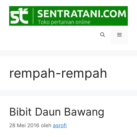
Langsung
ke
isi
Menu
rempah-rempah
Bibit Daun Bawang
28 Mei 2016
oleh
asrofi