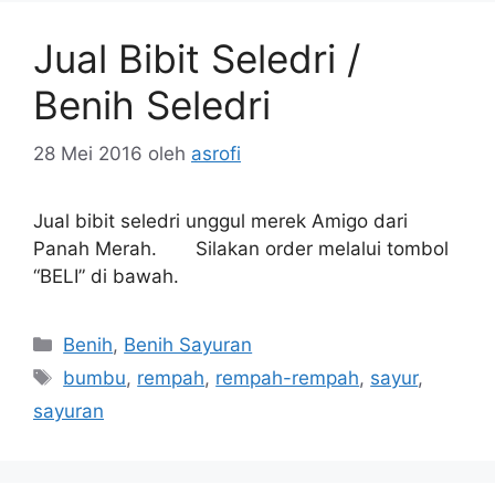
Jual Bibit Seledri /
Benih Seledri
28 Mei 2016
oleh
asrofi
Jual bibit seledri unggul merek Amigo dari
Panah Merah. Silakan order melalui tombol
“BELI” di bawah.
Kategori
Benih
,
Benih Sayuran
Tag
bumbu
,
rempah
,
rempah-rempah
,
sayur
,
sayuran