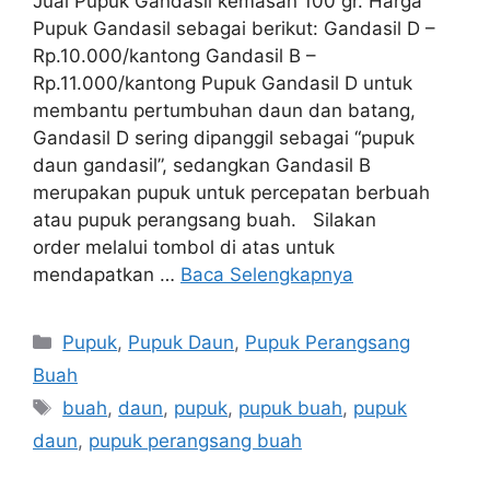
Jual Pupuk Gandasil kemasan 100 gr. Harga
Pupuk Gandasil sebagai berikut: Gandasil D –
Rp.10.000/kantong Gandasil B –
Rp.11.000/kantong Pupuk Gandasil D untuk
membantu pertumbuhan daun dan batang,
Gandasil D sering dipanggil sebagai “pupuk
daun gandasil”, sedangkan Gandasil B
merupakan pupuk untuk percepatan berbuah
atau pupuk perangsang buah. Silakan
order melalui tombol di atas untuk
mendapatkan …
Baca Selengkapnya
Kategori
Pupuk
,
Pupuk Daun
,
Pupuk Perangsang
Buah
Tag
buah
,
daun
,
pupuk
,
pupuk buah
,
pupuk
daun
,
pupuk perangsang buah