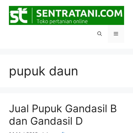
Langsung
ke
isi
Menu
pupuk daun
Jual Pupuk Gandasil B
dan Gandasil D