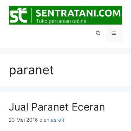
Langsung
ke
isi
Menu
paranet
Jual Paranet Eceran
23 Mei 2016
oleh
asrofi