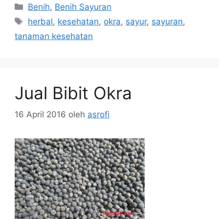
Kategori
Benih
,
Benih Sayuran
Tag
herbal
,
kesehatan
,
okra
,
sayur
,
sayuran
,
tanaman kesehatan
Jual Bibit Okra
16 April 2016
oleh
asrofi