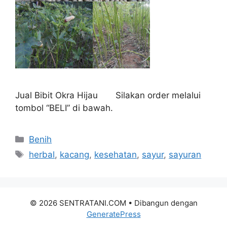
Jual Bibit Okra Hijau Silakan order melalui
tombol “BELI” di bawah.
Kategori
Benih
Tag
herbal
,
kacang
,
kesehatan
,
sayur
,
sayuran
© 2026 SENTRATANI.COM
• Dibangun dengan
GeneratePress