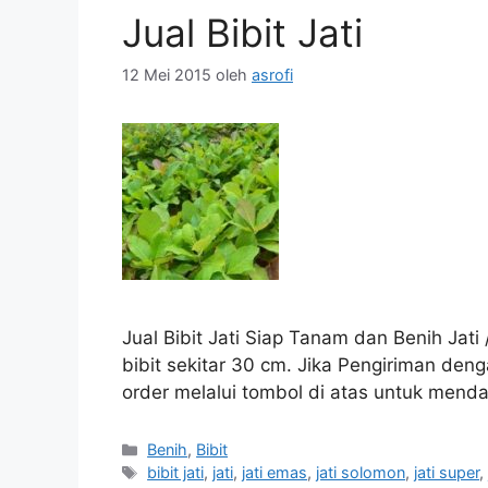
Jual Bibit Jati
12 Mei 2015
oleh
asrofi
Jual Bibit Jati Siap Tanam dan Benih Jati 
bibit sekitar 30 cm. Jika Pengiriman den
order melalui tombol di atas untuk men
Kategori
Benih
,
Bibit
Tag
bibit jati
,
jati
,
jati emas
,
jati solomon
,
jati super