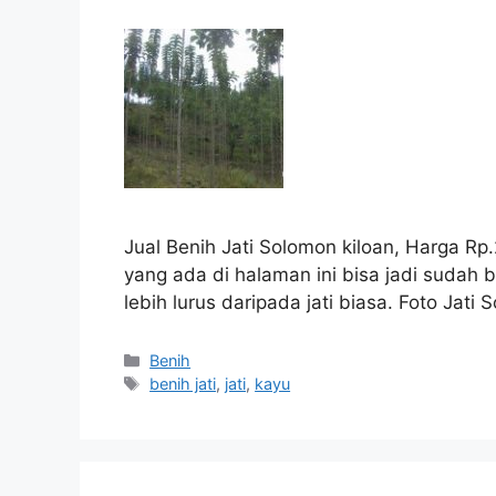
Jual Benih Jati Solomon kiloan, Harga R
yang ada di halaman ini bisa jadi sudah 
lebih lurus daripada jati biasa. Foto Jati 
Kategori
Benih
Tag
benih jati
,
jati
,
kayu