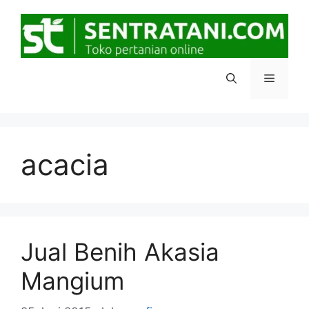
Langsung
ke
isi
Menu
acacia
Jual Benih Akasia
Mangium