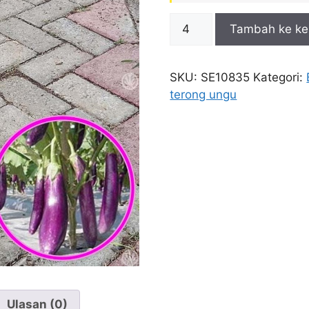
Kuantitas
Tambah ke ke
Tanaman
Terong
Ungu
SKU:
SE10835
Kategori:
terong ungu
Ulasan (0)