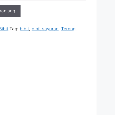
ranjang
Bibit
Tag:
bibit
,
bibit sayuran
,
Terong
,