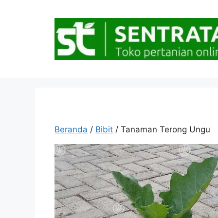
Langsung
ke
isi
Beranda
/
Bibit
/ Tanaman Terong Ungu