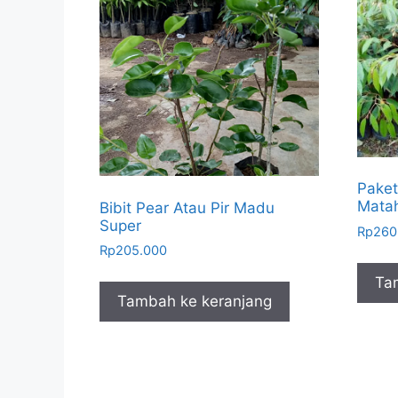
Paket
Matah
Bibit Pear Atau Pir Madu
Super
Rp
260
Rp
205.000
Ta
Tambah ke keranjang