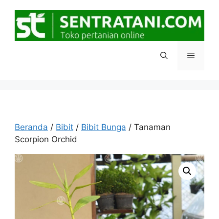
Langsung
ke
isi
Menu
Beranda
/
Bibit
/
Bibit Bunga
/ Tanaman
Scorpion Orchid