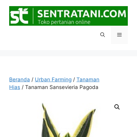
Langsung
ke
isi
Menu
Beranda
/
Urban Farming
/
Tanaman
Hias
/ Tanaman Sansevieria Pagoda