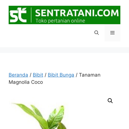
Langsung
ke
isi
Menu
Beranda
/
Bibit
/
Bibit Bunga
/ Tanaman
Magnolia Coco