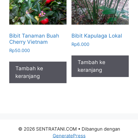
Bibit Tanaman Buah
Bibit Kapulaga Lokal
Cherry Vietnam
Rp
6.000
Rp
50.000
Tambah ke
Tambah ke
keranjang
keranjang
© 2026 SENTRATANI.COM
• Dibangun dengan
GeneratePress