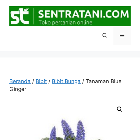
Langsung
ke
isi
Menu
Beranda
/
Bibit
/
Bibit Bunga
/ Tanaman Blue
Ginger