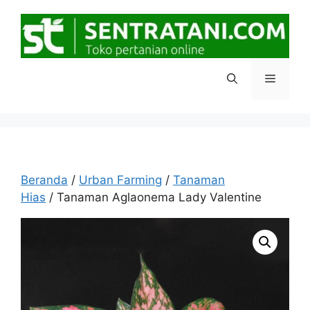
Langsung
ke
isi
Menu
Beranda
/
Urban Farming
/
Tanaman
Hias
/ Tanaman Aglaonema Lady Valentine