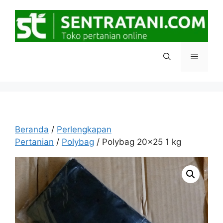
Langsung
ke
isi
Menu
Beranda
/
Perlengkapan
Pertanian
/
Polybag
/ Polybag 20×25 1 kg