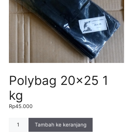
Polybag 20×25 1
kg
Rp
45.000
Kuantitas
Tambah ke keranjang
Polybag