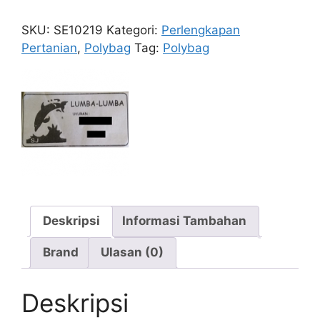
20x25
1
SKU:
SE10219
Kategori:
Perlengkapan
kg
Pertanian
,
Polybag
Tag:
Polybag
Deskripsi
Informasi Tambahan
Brand
Ulasan (0)
Deskripsi