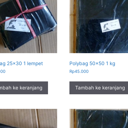
ag 25×30 1 lempet
Polybag 50×50 1 kg
000
Rp
45.000
mbah ke keranjang
Tambah ke keranjang