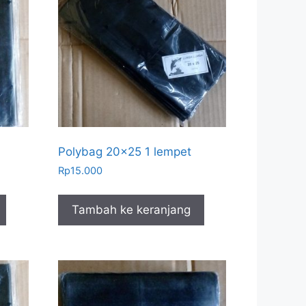
Polybag 20×25 1 lempet
Rp
15.000
Tambah ke keranjang