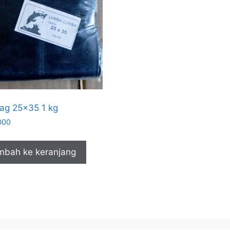
ag 25×35 1 kg
000
mbah ke keranjang