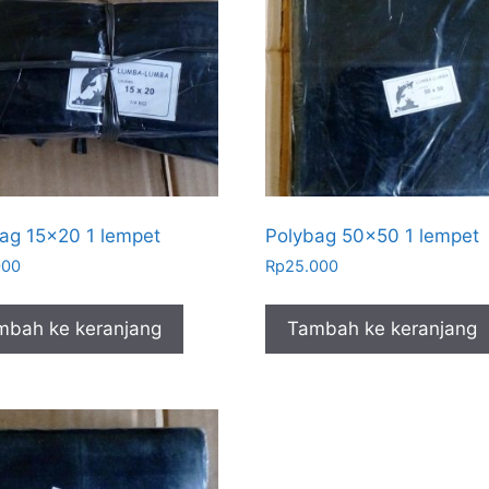
ag 15×20 1 lempet
Polybag 50×50 1 lempet
000
Rp
25.000
mbah ke keranjang
Tambah ke keranjang