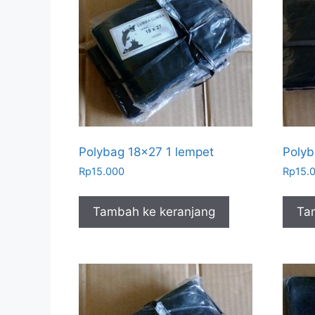
Polybag 18×27 1 lempet
Polyb
Rp
15.000
Rp
15.
Tambah ke keranjang
Ta