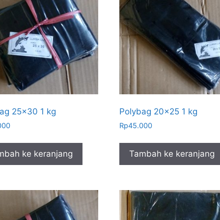
ag 25×30 1 kg
Polybag 20×25 1 kg
000
Rp
45.000
mbah ke keranjang
Tambah ke keranjang