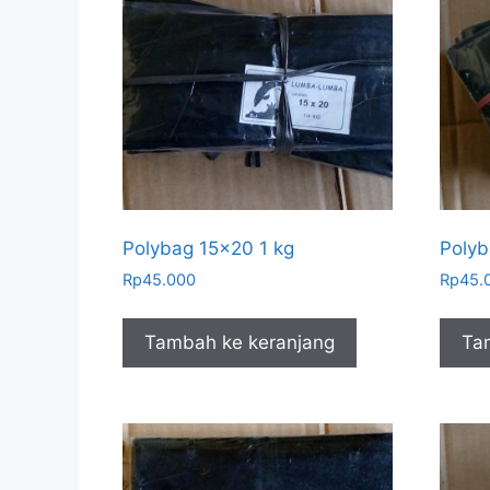
Polybag 15×20 1 kg
Polyb
Rp
45.000
Rp
45.
Tambah ke keranjang
Ta