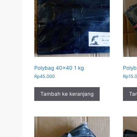
Polybag 40×40 1 kg
Polyb
Rp
45.000
Rp
15.
Tambah ke keranjang
Ta