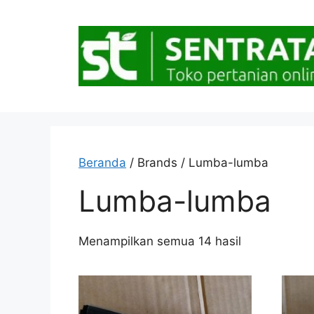
Langsung
ke
isi
Beranda
/ Brands / Lumba-lumba
Lumba-lumba
Diurutkan
Menampilkan semua 14 hasil
menurut
popularitas