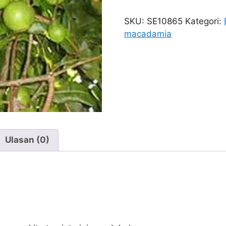
Kacang
Macadamia
SKU:
SE10865
Kategori:
macadamia
Ulasan (0)