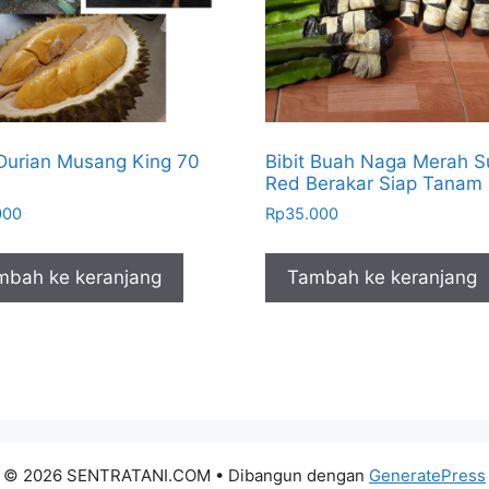
 Durian Musang King 70
Bibit Buah Naga Merah S
Red Berakar Siap Tanam
000
Rp
35.000
mbah ke keranjang
Tambah ke keranjang
© 2026 SENTRATANI.COM
• Dibangun dengan
GeneratePress