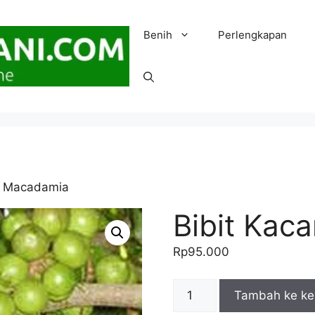
Benih
Perlengkapan
g Macadamia
Bibit Kac
Rp
95.000
Kuantitas
Tambah ke ke
Bibit