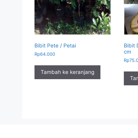
Bibit Pete / Petai
Bibit
cm
Rp
64.000
Rp
75.
Tambah ke keranjang
Ta