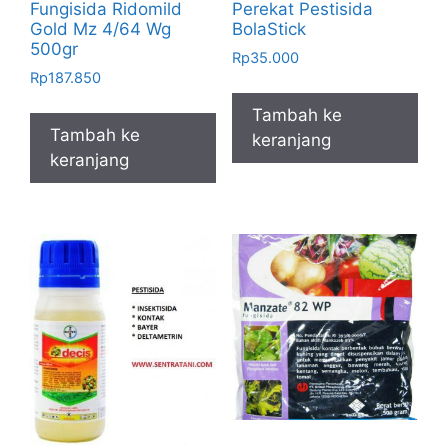
Fungisida Ridomild
Perekat Pestisida
Gold Mz 4/64 Wg
BolaStick
500gr
Rp
35.000
Rp
187.850
Tambah ke
Tambah ke
keranjang
keranjang