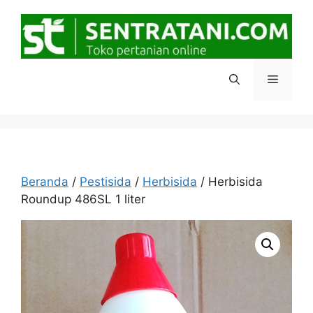
Langsung
ke
isi
Menu
Beranda
/
Pestisida
/
Herbisida
/ Herbisida
Roundup 486SL 1 liter