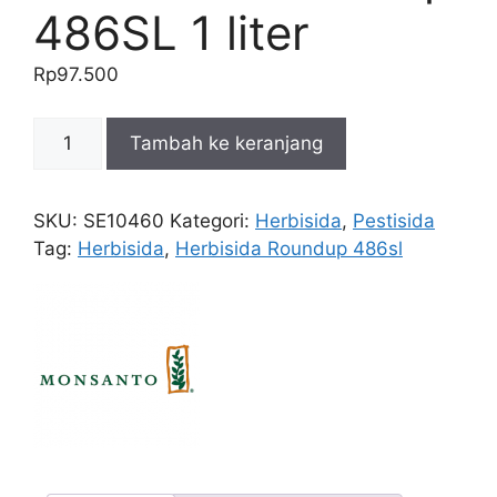
486SL 1 liter
Rp
97.500
Kuantitas
Tambah ke keranjang
Herbisida
Roundup
486SL
SKU:
SE10460
Kategori:
Herbisida
,
Pestisida
1
Tag:
Herbisida
,
Herbisida Roundup 486sl
liter