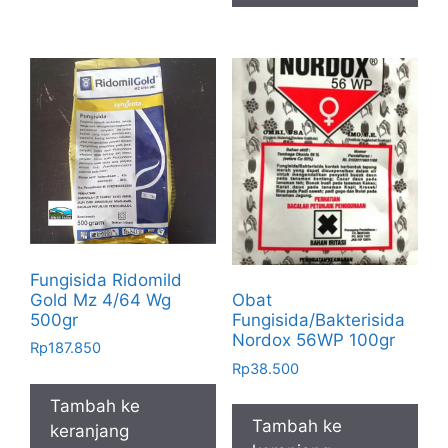
Fungisida Ridomild
Gold Mz 4/64 Wg
Obat
500gr
Fungisida/Bakterisida
Nordox 56WP 100gr
Rp
187.850
Rp
38.500
Tambah ke
Tambah ke
keranjang