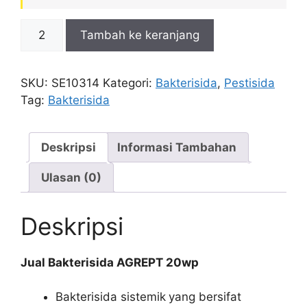
Kuantitas
Tambah ke keranjang
Bakterisida
AGREPT
20wp
SKU:
SE10314
Kategori:
Bakterisida
,
Pestisida
Tag:
Bakterisida
Deskripsi
Informasi Tambahan
Ulasan (0)
Deskripsi
Jual Bakterisida AGREPT 20wp
Bakterisida sistemik
yang bersifat