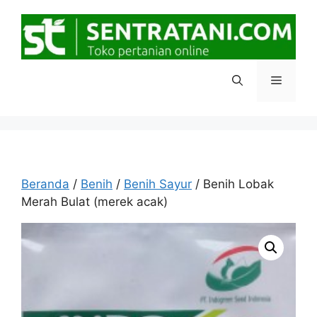
Langsung
ke
isi
Menu
Beranda
/
Benih
/
Benih Sayur
/ Benih Lobak
Merah Bulat (merek acak)