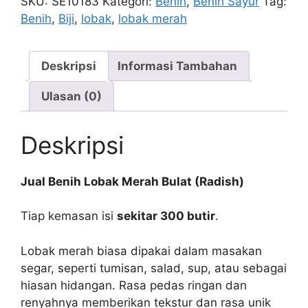
SKU:
SE10183
Kategori:
Benih
,
Benih Sayur
Tag:
Bulat
Benih
,
Biji
,
lobak
,
lobak merah
(merek
acak)
Deskripsi
Informasi Tambahan
Ulasan (0)
Deskripsi
Jual Benih Lobak Merah Bulat (Radish)
Tiap kemasan isi
sekitar 300 butir
.
Lobak merah biasa dipakai dalam masakan
segar, seperti tumisan, salad, sup, atau sebagai
hiasan hidangan. Rasa pedas ringan dan
renyahnya memberikan tekstur dan rasa unik