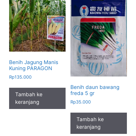
Benih Jagung Manis
Kuning PARAGON
Rp
135.000
Benih daun bawang
freda 5 gr
Tambah ke
keranjang
Rp
35.000
Tambah ke
keranjang