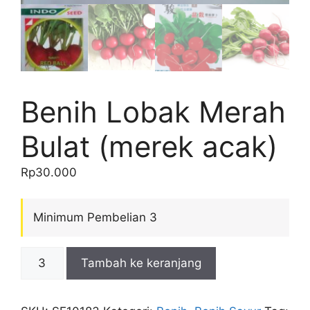
Benih Lobak Merah
Bulat (merek acak)
Rp
30.000
Minimum Pembelian 3
Kuantitas
Tambah ke keranjang
Benih
Lobak
Merah