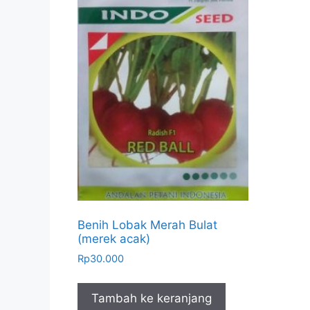
Benih Lobak Merah Bulat
(merek acak)
Rp
30.000
Tambah ke keranjang