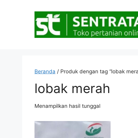
Langsung
ke
isi
Beranda
/ Produk dengan tag “lobak mer
lobak merah
Menampilkan hasil tunggal