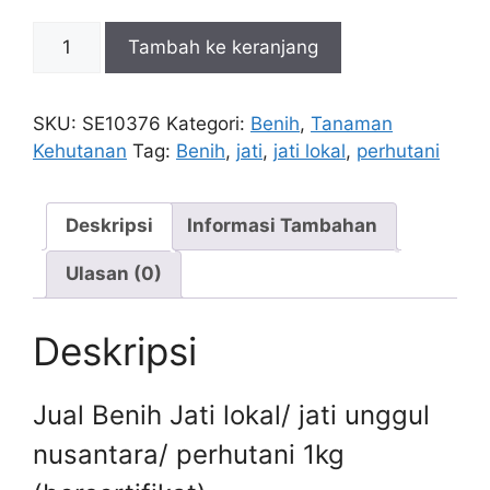
Kuantitas
Tambah ke keranjang
Jati
lokal/
jati
SKU:
SE10376
Kategori:
Benih
,
Tanaman
unggul
Kehutanan
Tag:
Benih
,
jati
,
jati lokal
,
perhutani
nusantara/
perhutani
1kg
Deskripsi
Informasi Tambahan
(bersertifikat)
Ulasan (0)
Deskripsi
Jual Benih Jati lokal/ jati unggul
nusantara/ perhutani 1kg