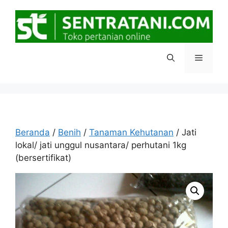
Langsung
ke
isi
Menu
Beranda
/
Benih
/
Tanaman Kehutanan
/ Jati
lokal/ jati unggul nusantara/ perhutani 1kg
(bersertifikat)