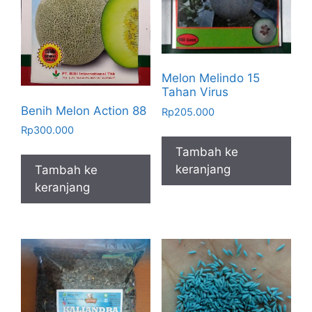
Melon Melindo 15
Tahan Virus
Benih Melon Action 88
Rp
205.000
Rp
300.000
Tambah ke
keranjang
Tambah ke
keranjang