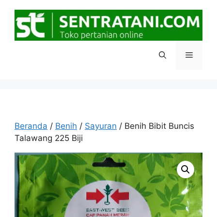
Langsung
ke
isi
Menu
Beranda
/
Benih
/
Sayuran
/ Benih Bibit Buncis
Talawang 225 Biji