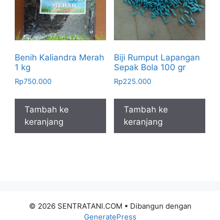
Benih Kaliandra Merah
Biji Rumput Lapangan
1 kg
Sepak Bola 100 gr
Rp
750.000
Rp
225.000
Tambah ke
Tambah ke
keranjang
keranjang
© 2026 SENTRATANI.COM
• Dibangun dengan
GeneratePress