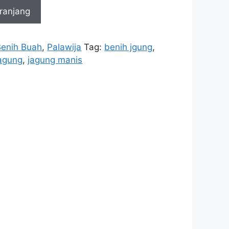
ranjang
Benih Buah
,
Palawija
Tag:
benih jgung
,
agung
,
jagung manis