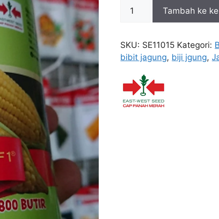
Kuantitas
Tambah ke ke
Jagung
Manis
Bonanza
SKU:
SE11015
Kategori:
F1
bibit jagung
,
biji jgung
,
J
200g