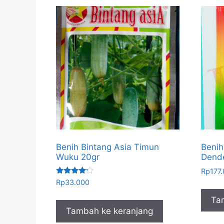
Benih Bintang Asia Timun
Beni
Wuku 20gr
Dende
Rp
177
Dinilai
Rp
33.000
4.00
dari 5
Ta
Tambah ke keranjang