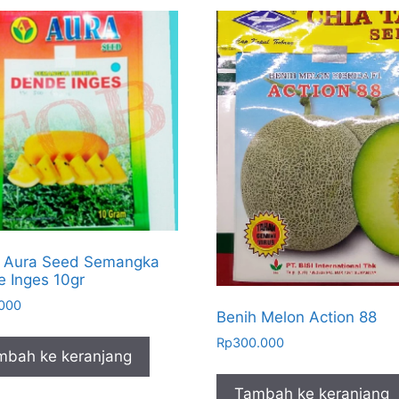
h Aura Seed Semangka
 Inges 10gr
.000
Benih Melon Action 88
Rp
300.000
mbah ke keranjang
Tambah ke keranjang