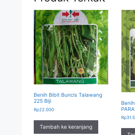
Benih Bibit Buncis Talawang
225 Biji
Benih
PARAM
Rp
22.000
Rp
31.
Tambah ke keranjang
Ta