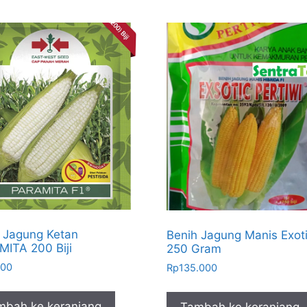
 Jagung Ketan
Benih Jagung Manis Exot
ITA 200 Biji
250 Gram
500
Rp
135.000
mbah ke keranjang