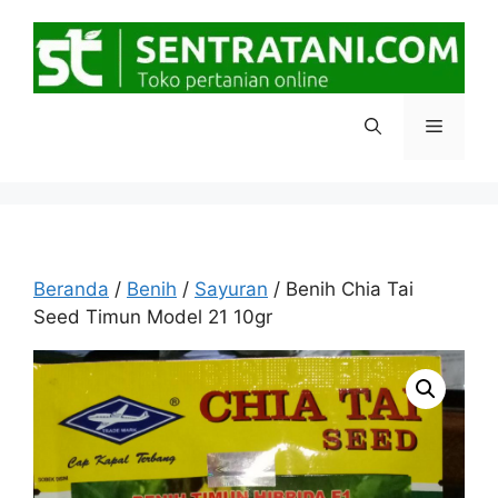
Langsung
ke
isi
Menu
Beranda
/
Benih
/
Sayuran
/ Benih Chia Tai
Seed Timun Model 21 10gr