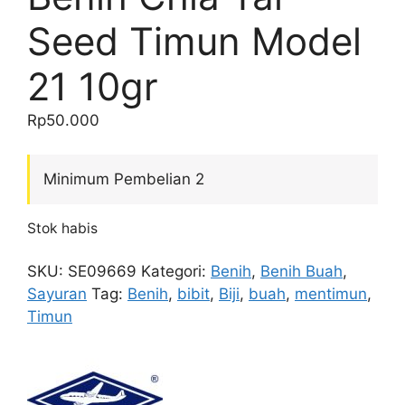
Seed Timun Model
21 10gr
Rp
50.000
Minimum Pembelian 2
Stok habis
SKU:
SE09669
Kategori:
Benih
,
Benih Buah
,
Sayuran
Tag:
Benih
,
bibit
,
Biji
,
buah
,
mentimun
,
Timun