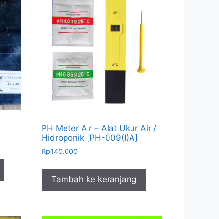
PH Meter Air – Alat Ukur Air /
Hidroponik [PH-009(I)A]
Rp
140.000
Tambah ke keranjang