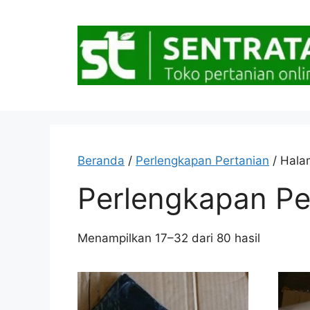
Langsung
ke
isi
Beranda
/
Perlengkapan Pertanian
/ Hala
Perlengkapan Pe
Diurutka
Menampilkan 17–32 dari 80 hasil
menurut
popularit