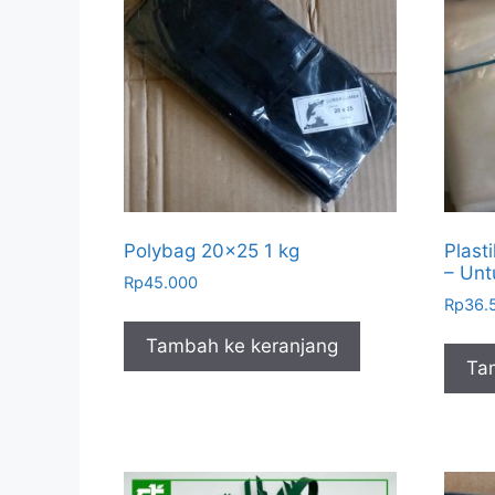
Polybag 20×25 1 kg
Plast
– Unt
Rp
45.000
Rp
36.
Tambah ke keranjang
Ta