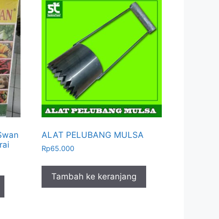
 Swan
ALAT PELUBANG MULSA
rai
Rp
65.000
Tambah ke keranjang