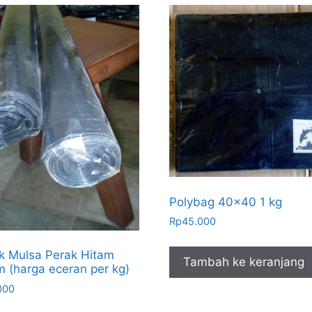
Polybag 40×40 1 kg
Rp
45.000
ik Mulsa Perak Hitam
Tambah ke keranjang
 (harga eceran per kg)
000