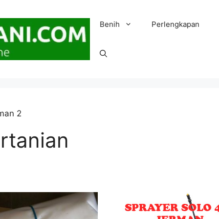
Benih
Perlengkapan
man 2
rtanian
n
as