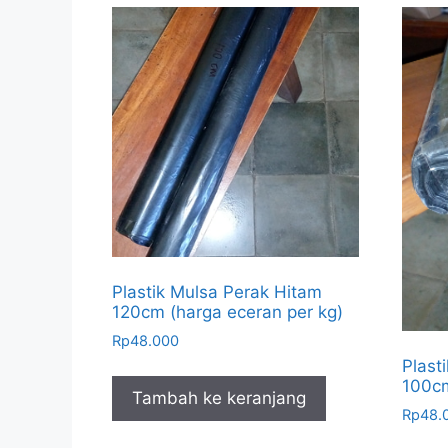
Plastik Mulsa Perak Hitam
120cm (harga eceran per kg)
Rp
48.000
Plast
100cm
Tambah ke keranjang
Rp
48.