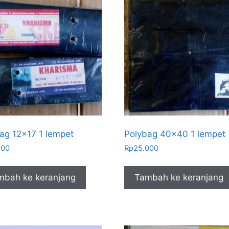
ag 12×17 1 lempet
Polybag 40×40 1 lempet
000
Rp
25.000
mbah ke keranjang
Tambah ke keranjang