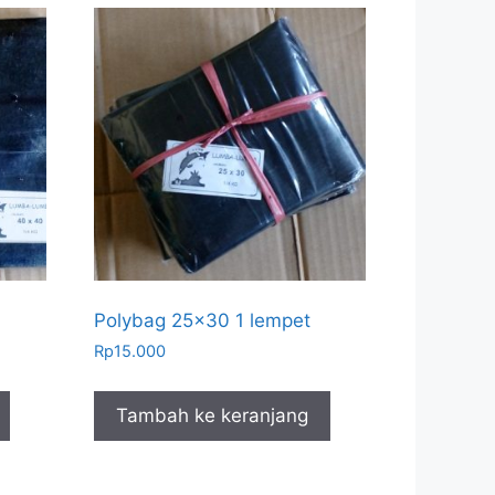
Polybag 25×30 1 lempet
Rp
15.000
Tambah ke keranjang