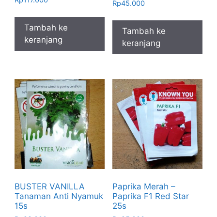
Rp
117.000
Rp
45.000
Tambah ke
Tambah ke
keranjang
keranjang
BUSTER VANILLA
Paprika Merah –
Tanaman Anti Nyamuk
Paprika F1 Red Star
15s
25s