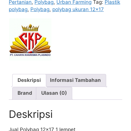
lempet
Pertanian
,
Polybag
,
Urban Farming
Tag:
Plastik
polybag
,
Polybag
,
polybag ukuran 12x17
Deskripsi
Informasi Tambahan
Brand
Ulasan (0)
Deskripsi
Jual Polybag 12×17 1 lempet