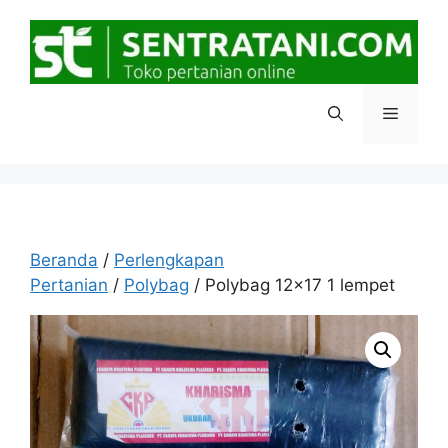
Langsung
ke
isi
Menu
Beranda
/
Perlengkapan
Pertanian
/
Polybag
/ Polybag 12×17 1 lempet