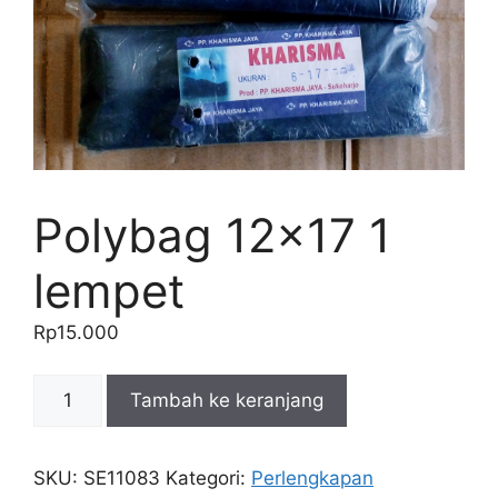
Polybag 12×17 1
lempet
Rp
15.000
Kuantitas
Tambah ke keranjang
Polybag
12x17
1
SKU:
SE11083
Kategori:
Perlengkapan