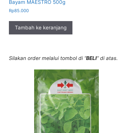
Bayam MAESTRO 500g
Rp
85.000
Tambah ke keranjang
Silakan order melalui tombol di “
BELI
” di atas.