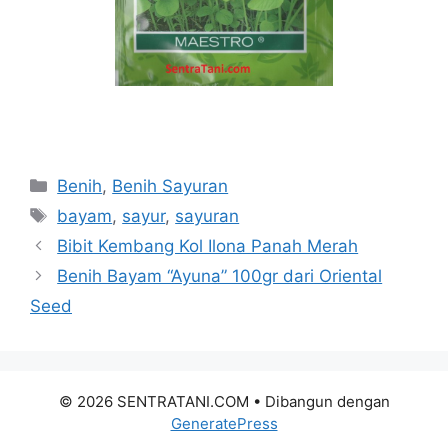
Kategori
Benih
,
Benih Sayuran
Tag
bayam
,
sayur
,
sayuran
Bibit Kembang Kol Ilona Panah Merah
Benih Bayam “Ayuna” 100gr dari Oriental
Seed
© 2026 SENTRATANI.COM
• Dibangun dengan
GeneratePress